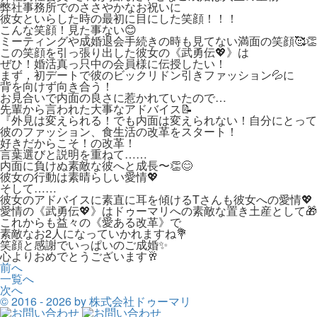
弊社事務所でのささやかなお祝いに
彼女といらした時の最初に目にした笑顔！！！
こんな笑顔！見た事ない😊
ミーティングや成婚退会手続きの時も見てない満面の笑顔🥰👏
この笑顔を引っ張り出した彼女の《武勇伝💖》は
ぜひ！婚活真っ只中の会員様に伝授したい！
まず，初デートで彼のビックリドン引きファッション💦に
背を向けず向き合う！
お見合いで内面の良さに惹かれていたので…
先輩から言われた大事なアドバイス📝
『外見は変えられる！でも内面は変えられない！自分にとって
彼のファッション、食生活の改革をスタート！
好きだからこそ！の改革！
言葉選びと説明を重ねて……
内面に負けぬ素敵な彼へと成長〜👏😊
彼女の行動は素晴らしい愛情💖
そして……
彼女のアドバイスに素直に耳を傾けるTさんも彼女への愛情💖
愛情の《武勇伝💖》はドゥーマリへの素敵な置き土産として🎁
これからも益々の《愛ある改革》で
素敵なお2人になっていかれますね💐
笑顔と感謝でいっぱいのご成婚✨
心よりおめでとうございます🥂
前へ
一覧へ
次へ
© 2016 -
2026 by 株式会社ドゥーマリ