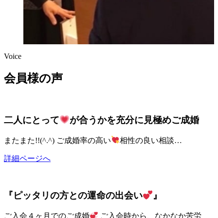
Voice
会員様の声
二人にとって
が合うかを充分に見極めご成婚
またまた!!(^.^) ご成婚率の高い
相性の良い相談…
詳細ページへ
『ピッタリの方との運命の出会い
』
ご入会４ヶ月でのご成婚
ご入会時から、なかなか苦労