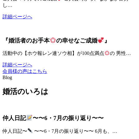
し…
詳細ページへ
『婚活者のお手本
の幸せなご成婚
』
活動中の【ホウ報レン連ソウ相】が100点満点
の 男性…
詳細ページへ
会員様の声はこちら
Blog
婚活のいろは
仲人日記
〜〜6・7月の振り返り〜〜
仲人日記〜
〜〜6・7月の振り返り〜〜 6月も、…