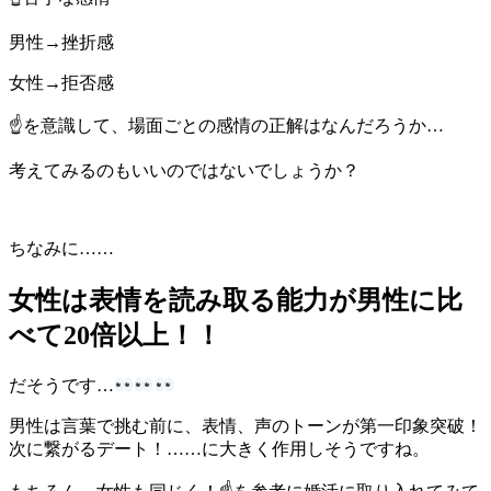
男性→挫折感
女性→拒否感
☝️を意識して、場面ごとの感情の正解はなんだろうか…
考えてみるのもいいのではないでしょうか？
ちなみに……
女性は表情を読み取る能力が男性に比
べて20倍以上！！
だそうです…
男性は言葉で挑む前に、表情、声のトーンが第一印象突破！
次に繋がるデート！……に大きく作用しそうですね。