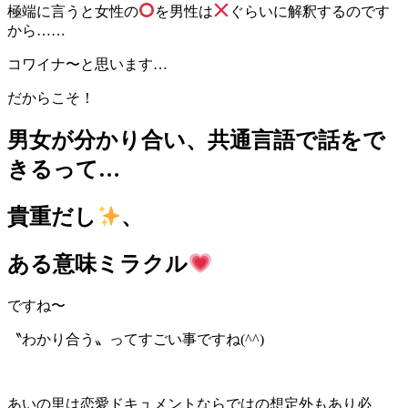
極端に言うと女性の
を男性は
ぐらいに解釈するのです
から……
コワイナ〜と思います…
だからこそ！
男女が分かり合い、共通言語で話をで
きるって…
貴重だし
、
ある意味ミラクル
ですね〜
〝わかり合う〟ってすごい事ですね(^^)
あいの里は恋愛ドキュメントならではの想定外もあり必