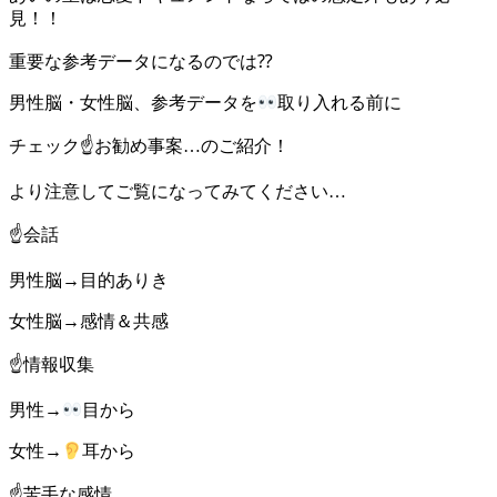
見！！
重要な参考データになるのでは⁇
男性脳・女性脳、参考データを
取り入れる前に
チェック☝️お勧め事案…のご紹介！
より注意してご覧になってみてください…
☝️会話
男性脳→目的ありき
女性脳→感情＆共感
☝️情報収集
男性→
目から
女性→
耳から
☝️苦手な感情