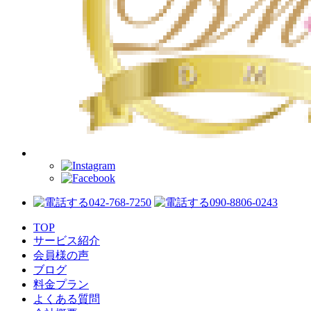
042-768-7250
090-8806-0243
TOP
サービス紹介
会員様の声
ブログ
料金プラン
よくある質問