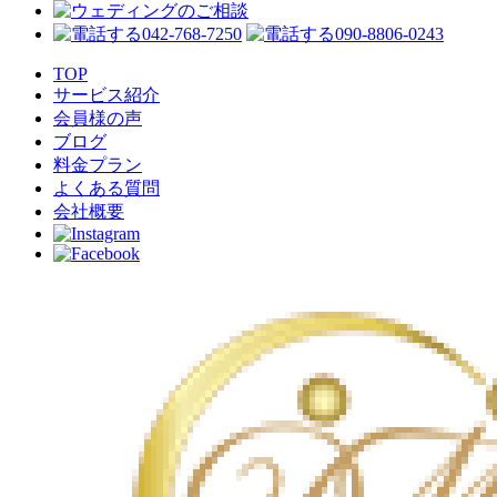
042-768-7250
090-8806-0243
TOP
サービス紹介
会員様の声
ブログ
料金プラン
よくある質問
会社概要