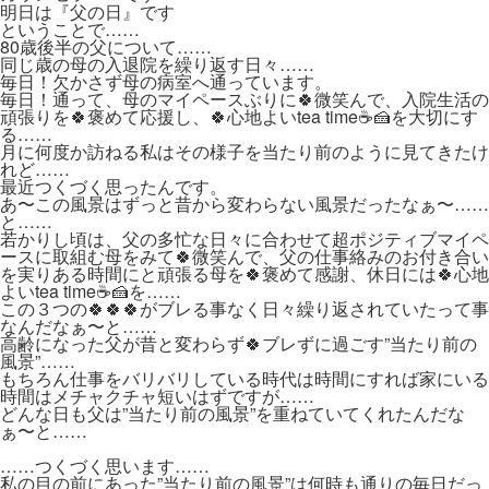
明日は『父の日』です
ということで……
80歳後半の父について……
同じ歳の母の入退院を繰り返す日々……
毎日！欠かさず母の病室へ通っています。
毎日！通って、母のマイペースぶりに🍀微笑んで、入院生活の
頑張りを🍀褒めて応援し、🍀心地よいtea time☕🍰を大切にす
る……
月に何度か訪ねる私はその様子を当たり前のように見てきたけ
れど……
最近つくづく思ったんです。
あ〜この風景はずっと昔から変わらない風景だったなぁ〜……
と……
若かりし頃は、父の多忙な日々に合わせて超ポジティブマイペ
ースに取組む母をみて🍀微笑んで、父の仕事絡みのお付き合い
を実りある時間にと頑張る母を🍀褒めて感謝、休日には🍀心地
よいtea time☕🍰を……
この３つの🍀🍀🍀がブレる事なく日々繰り返されていたって事
なんだなぁ〜と……
高齢になった父が昔と変わらず🍀ブレずに過ごす”当たり前の
風景”……
もちろん仕事をバリバリしている時代は時間にすれば家にいる
時間はメチャクチャ短いはずですが……
どんな日も父は”当たり前の風景”を重ねていてくれたんだな
ぁ〜と……
……つくづく思います……
私の目の前にあった”当たり前の風景”は何時も通りの毎日だっ