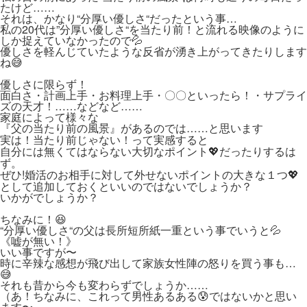
たけど……
それは、かなり“分厚い優しさ“だったという事…
私の20代は”分厚い優しさ“を当たり前！と流れる映像のように
しか捉えていなかったので💦
優しさを軽んじていたような反省が湧き上がってきたりします
ね😅
優しさに限らず！
面白さ・計画上手・お料理上手・〇〇といったら！・サプライ
ズの天才！……などなど……
家庭によって様々な
『父の当たり前の風景』があるのでは……と思います
実は！当たり前じゃない！って実感すると
自分には無くてはならない大切なポイント💖だったりするは
ず。
ぜひ!婚活のお相手に対して外せないポイントの大きな１つ💖
として追加しておくといいのではないでしょうか？
いかがでしょうか？
ちなみに！😆
“分厚い優しさ“の父は長所短所紙一重という事でいうと💦
《嘘が無い！》
いい事ですが〜
時に辛辣な感想が飛び出して家族女性陣の怒りを買う事も…
😅
それも昔から今も変わらずでしょうか……
（あ！ちなみに、これって男性あるある😰ではないかと思い
ます〜